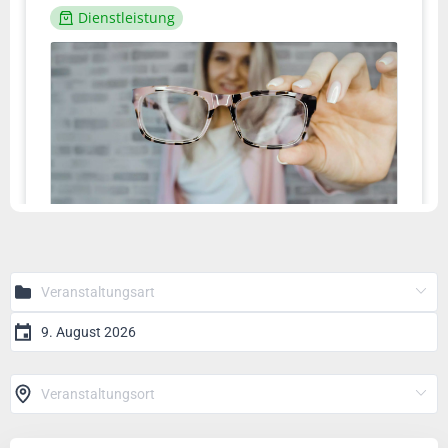
Dienstleistung
€90.00
Supervision
Mag.a Dagmar Maier-Huber
50Min
1/5
Praxisraum II
Mehr
Weiter
Dienstleistung