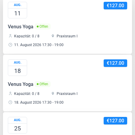
€127.00
AUG.
11
Venus Yoga
Offen
Kapazität: 0 / 8
Praxisraum I
11. August 2026 17:30 - 19:00
€127.00
AUG.
18
€75.00
Lebens- und Sozialberatung für Erwachsene und Jugendliche
Venus Yoga
Offen
Mag.a Dagmar Maier-Huber
50Min
1
Praxisraum II
Kapazität: 0 / 8
Praxisraum I
Mehr
Weiter
18. August 2026 17:30 - 19:00
€127.00
AUG.
Dienstleistung
25